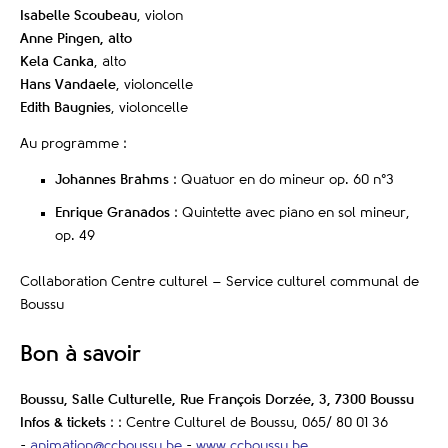
Isabelle Scoubeau
, violon
Anne Pingen, alto
Kela Canka
, alto
Hans Vandaele
, violoncelle
Edith Baugnies
, violoncelle
Au programme :
Johannes Brahms
: Quatuor en do mineur op. 60 n°3
Enrique Granados
: Quintette avec piano en sol mineur,
op. 49
Collaboration Centre culturel – Service culturel communal de
Boussu
Bon à savoir
Boussu, Salle Culturelle, Rue François Dorzée, 3, 7300 Boussu
Infos & tickets
: : Centre Culturel de Boussu, 065/ 80 01 36
-
animation@ccboussu.be
-
www.ccboussu.be