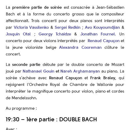
La
première partie de soirée
est consacrée à Jean-Sébastien
Bach et à la forme du concerto grosso que le compositeur
affectionnait. Trois concerti pour deux pianos sont interprétés
par
Victoria Vassilenko
&
Sergei Redkin
;
Avo Kouyoumdjian
&
Josquin Otal
;
Georgy Tchaidze
&
Jonathan Fournel.
Un
concerto pour deux violons interprétés par
Renaud Capuçon
et
la jeune violoniste belge
Alexandra Cooreman
clôture le
concert.
La
seconde partie
débute par le double concerto de Mozart
joué par
Nathanael Gouin
et
Nareh Arghamanyan
au piano. La
soirée s’achève avec
Renaud Capuçon
et
Frank Braley,
qui
rejoignent l’Orchestre Royal de Chambre de Wallonie pour
interpréter le magnifique concerto pour violon, piano et cordes
de Mendelssohn.
Au programme :
19:30 – 1ère partie : DOUBLE BACH
Avec :