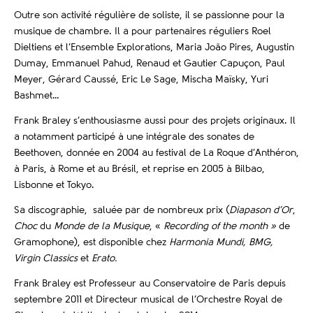
Outre son activité régulière de soliste, il se passionne pour la
musique de chambre. Il a pour partenaires réguliers Roel
Dieltiens et l’Ensemble Explorations, Maria João Pires, Augustin
Dumay, Emmanuel Pahud, Renaud et Gautier Capuçon, Paul
Meyer, Gérard Caussé, Eric Le Sage, Mischa Maïsky, Yuri
Bashmet…
Frank Braley s’enthousiasme aussi pour des projets originaux. Il
a notamment participé à une intégrale des sonates de
Beethoven, donnée en 2004 au festival de La Roque d’Anthéron,
à Paris, à Rome et au Brésil, et reprise en 2005 à Bilbao,
Lisbonne et Tokyo.
Sa discographie, saluée par de nombreux prix (
Diapason d’Or
,
Choc
du
Monde de la Musique
, «
Recording of the month »
de
Gramophone), est disponible chez
Harmonia Mundi, BMG,
Virgin Classics
et
Erato.
Frank Braley est Professeur au Conservatoire de Paris depuis
septembre 2011 et Directeur musical de l’Orchestre Royal de