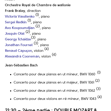
Orchestre Royal de Chambre de wallonie
Frank Braley
, direction
(1)
Victoria Vassilenko
, piano
(1)
Sergei Redkin
,
piano
(2)
Avo Kouyoumdjian
, piano
(2)
Josquin Otal
, piano
(3)
Georgy Tchaidze
, piano
(3)
Jonathan Fournel
, piano
(4)
Renaud Capuçon
,
violon
(4)
Alexandra Cooreman
, violon
Jean-Sébastien Bach
(1)
Concerto pour deux pianos en ut mineur, BWV 1060
(2)
Concerto pour deux pianos en ut majeur, BWV 1061
(3)
Concerto pour deux pianos en ut mineur, BWV 1062
(4)
Concerto pour deux violons en ré mineur, BWV 1043
21:30 – 2ème
partie : DOUBLE MOZART &