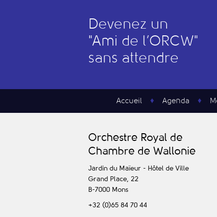
Devenez un
"
A
mi de l’
O
RCW"
sans attendre
Accueil
Agenda
M
O
rchestre
R
oyal de
C
hambre de
W
allonie
Jardin du Maïeur - Hôtel de Ville
Grand Place, 22
B-7000
Mons
+32 (0)65 84 70 44