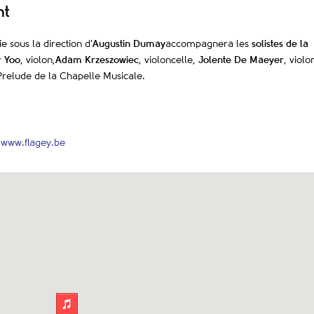
nt
 sous la direction d’
Augustin Dumay
accompagnera les
solistes de la
r Yoo
, violon,
Adam Krzeszowiec
, violoncelle,
Jolente De Maeyer
, violo
Prelude de la Chapelle Musicale.
-
www.flagey.be