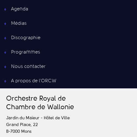
Agenda
Médias
Discographie
Programmes
Nous contacter
A propos de l’ORCW
O
rchestre
R
oyal de
C
hambre de
W
allonie
Jardin du Maïeur - Hôtel de Ville
Grand Place, 22
B-7000
Mons