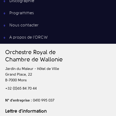
Discographie
Programmes
Nous contacter
A propos de l’ORCW
O
rchestre
R
oyal de
C
hambre de
W
allonie
Jardin du Maïeur - Hôtel de Ville
Grand Place, 22
B-7000
Mons
+32 (0)65 84 70 44
N° d’entreprise
: 0410 995 037
Lettre d'information