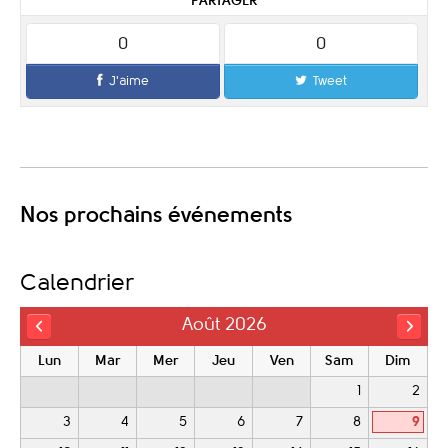
PARTAGER
0
0
J'aime
Tweet
Nos prochains événements
Calendrier
Août 2026
Lun
Mar
Mer
Jeu
Ven
Sam
Dim
1
2
3
4
5
6
7
8
9