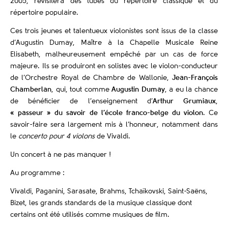
2005, revisitera des tubes du répertoire classique et du
répertoire populaire.
Ces trois jeunes et talentueux violonistes sont issus de la classe
d’Augustin Dumay, Maître à la Chapelle Musicale Reine
Elisabeth, malheureusement empêché par un cas de force
majeure. Ils se produiront en solistes avec le violon-conducteur
de l’Orchestre Royal de Chambre de Wallonie,
Jean-François
Chamberlan
, qui, tout comme
Augustin Dumay
, a eu la chance
de bénéficier de l’enseignement d’
Arthur Grumiaux
,
« passeur » du savoir de l’école franco-belge du violon
. Ce
savoir-faire sera largement mis à l’honneur, notamment dans
le
concerto pour 4 violons
de Vivaldi.
Un concert à ne pas manquer !
Au programme :
Vivaldi, Paganini, Sarasate, Brahms, Tchaïkovski, Saint-Saëns,
Bizet, les grands standards de la musique classique dont
certains ont été utilisés comme musiques de film.