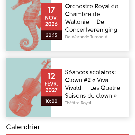
Orchestre Royal de
17
Chambre de
NOV.
Wallonie – De
2026
Concertvereniging
20:15
De Warande Turnhout
Séances scolaires:
12
Clown #2 « Viva
FÉVR.
Vivaldi – Les Quatre
2027
Saisons du clown »
10:00
Théâtre Royal
Calendrier