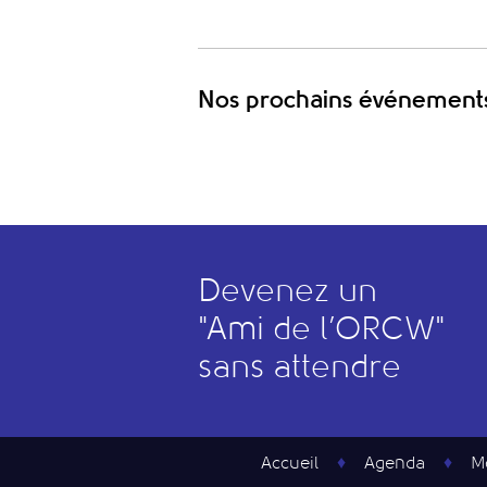
Nos prochains événement
Devenez un
"
A
mi de l’
O
RCW"
sans attendre
Accueil
Agenda
M