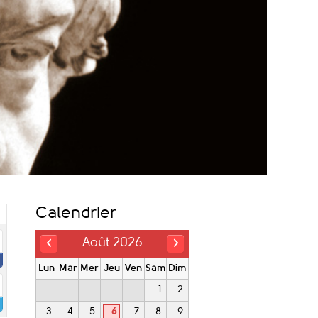
Calendrier
Août 2026
Lun
Mar
Mer
Jeu
Ven
Sam
Dim
1
2
3
4
5
6
7
8
9