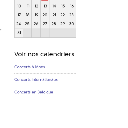
10
11
12
13
14
15
16
17
18
19
20
21
22
23
24
25
26
27
28
29
30
e
31
Voir nos calendriers
Concerts à Mons
Concerts internationaux
Concerts en Belgique