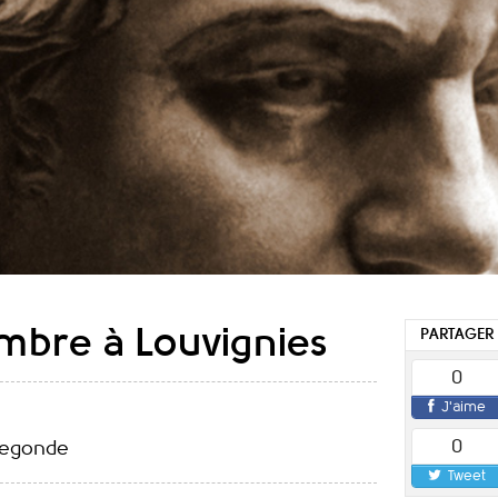
mbre à Louvignies
PARTAGER
0
J'aime
0
degonde
Tweet