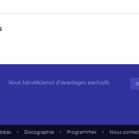
s
Vous bénéficierez d'avantages exclusifs
O
édias
Discographie
Programmes
Nous contac