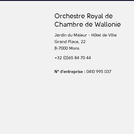
O
rchestre
R
oyal de
C
hambre de
W
allonie
Jardin du Maïeur - Hôtel de Ville
Grand Place, 22
B-7000
Mons
+32 (0)65 84 70 44
N° d’entreprise
: 0410 995 037