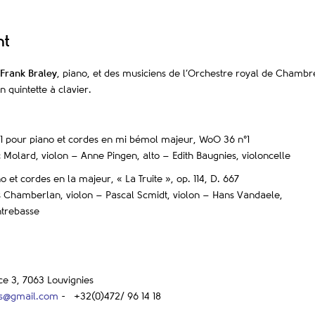
nt
Frank Braley
, piano, et des musiciens de l’Orchestre royal de Chambr
 quintette à clavier.
 1 pour piano et cordes en mi bémol majeur, WoO 36 n°1
 Molard, violon – Anne Pingen, alto – Edith Baugnies, violoncelle
o et cordes en la majeur, « La Truite », op. 114, D. 667
s Chamberlan, violon – Pascal Scmidt, violon – Hans Vandaele,
ntrebasse
ce 3, 7063 Louvignies
es@gmail.com
- +32(0)472/ 96 14 18