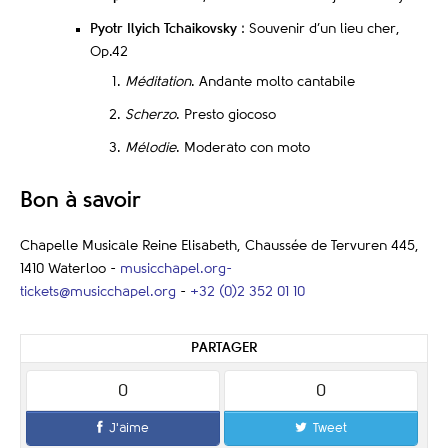
Pyotr Ilyich Tchaikovsky
: Souvenir d’un lieu cher,
Op.42
Méditation
. Andante molto cantabile
Scherzo
. Presto giocoso
Mélodie
. Moderato con moto
Bon à savoir
Chapelle Musicale Reine Elisabeth, Chaussée de Tervuren 445,
1410 Waterloo -
musicchapel.org
-
tickets@musicchapel.org
-
+32 (0)2 352 01 10
PARTAGER
0
0
J'aime
Tweet