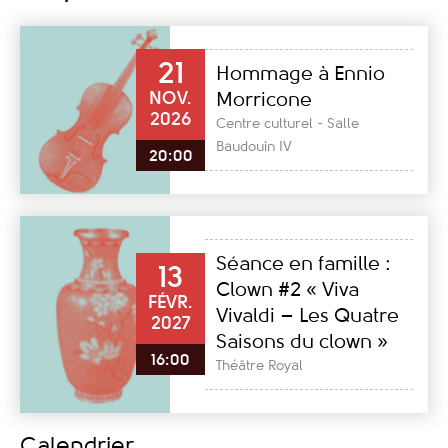
21
Hommage à Ennio
NOV.
Morricone
2026
Centre culturel - Salle
Baudouin IV
20:00
Séance en famille :
13
Clown #2 « Viva
FÉVR.
Vivaldi – Les Quatre
2027
Saisons du clown »
16:00
Théâtre Royal
Calendrier