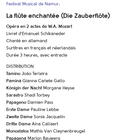
Festival Musical de Namur
.
La flûte enchantée (Die Zauberflöte)
Opéra en 2 actes de W.A. Mozart
Livret d’Emanuel Schikaneder
Chanté en allemand
Surtitres en français et néerlandais
Durée 3 heures, avec entracte
DISTRIBUTION
Tamino
João Terleira
Pamina
Gianna Cañete Gallo
Königin der Nacht
Morgane Heyse
Sarastro
Shadi Torbey
Papageno
Damien Pass
Erste Dame
Pauline Lebbe
Zweite
Dame
Sonia Jacquelin
Dritte Dame
Aina Callaert
Monostatos
Mathis Van Cleynenbreugel
Papagena
Marion Bauwens