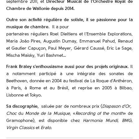
septembre 2011, et
Directeur Musical de l’Orchestre Royal de
Chambre de Wallonie
depuis 2014.
Outre son activité régulière de soliste, il se passionne pour la
musique de chambre
. Il a pour
partenaires réguliers Roel Dieltiens et l’Ensemble Explorations,
Maria João Pires, Augustin Dumay, Emmanuel Pahud, Renaud
et Gautier Capuçon, Paul Meyer, Gérard Caussé, Eric Le Sage,
Mischa Maïsky, Yuri Bashmet…
Frank Braley s’enthousiasme aussi pour des projets originaux
. Il
a notamment participé à une intégrale des sonates de
Beethoven, donnée en 2004 au festival de La Roque d’Anthéron,
à Paris, à Rome et au Brésil, et reprise en 2005 à Bilbao,
Lisbonne et Tokyo.
Sa discographie,
saluée par de nombreux prix (
Diapason d’Or
,
Choc
du
Monde de la Musique
, «
Recording of the month
» de
Gramophone), est disponible chez
Harmonia Mundi, BMG,
Virgin Classics
et
Erato.