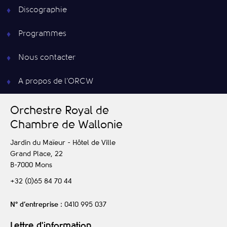
Discographie
Programmes
Nous contacter
A propos de l’ORCW
O
rchestre
R
oyal de
C
hambre de
W
allonie
Jardin du Maïeur - Hôtel de Ville
Grand Place, 22
B-7000
Mons
+32 (0)65 84 70 44
N° d’entreprise
: 0410 995 037
Lettre d'information