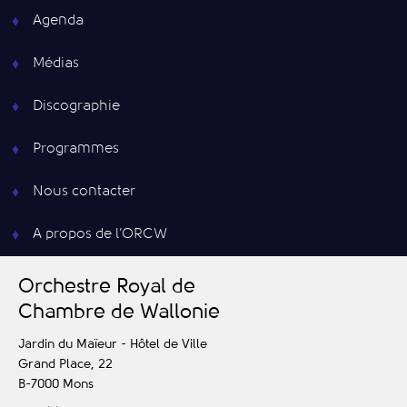
Agenda
Médias
Discographie
Programmes
Nous contacter
A propos de l’ORCW
O
rchestre
R
oyal de
C
hambre de
W
allonie
Jardin du Maïeur - Hôtel de Ville
Grand Place, 22
B-7000
Mons