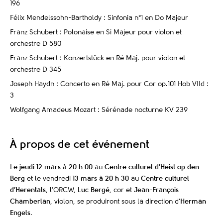
196
Félix Mendelssohn-Bartholdy : Sinfonia n°1 en Do Majeur
Franz Schubert : Polonaise en Si Majeur pour violon et
orchestre D 580
Franz Schubert : Konzertstück en Ré Maj. pour violon et
orchestre D 345
Joseph Haydn : Concerto en Ré Maj. pour Cor op.101 Hob VIId :
3
Wolfgang Amadeus Mozart : Sérénade nocturne KV 239
À propos de cet événement
Le
jeudi 12 mars à 20 h 00
au
Centre culturel d’Heist op den
Berg
et le vendredi
13 mars à 20 h 30
au
Centre culturel
d’Herentals
, l’ORCW,
Luc Bergé
, cor et
Jean-François
Chamberlan
, violon, se produiront sous la direction d’
Herman
Engels
.