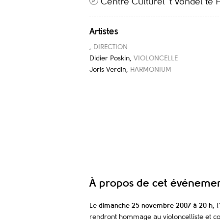
Centre Culturel 't Vondel te 
Artistes
,
DIRECTION
Didier Poskin
,
VIOLONCELLE
Joris Verdin
,
HARMONIUM
À propos de cet événeme
Le
dimanche 25 novembre 2007 à 20 h
, 
rendront hommage au violoncelliste et co