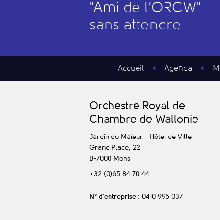
"
A
mi de l’
O
RCW"
sans attendre
Accueil
Agenda
M
O
rchestre
R
oyal de
C
hambre de
W
allonie
Jardin du Maïeur - Hôtel de Ville
Grand Place, 22
B-7000
Mons
+32 (0)65 84 70 44
N° d’entreprise
: 0410 995 037