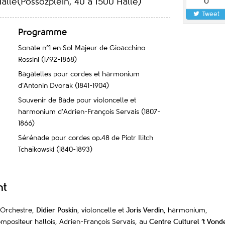
0
Halle(Possozplein, 40 à 1500 Halle)
Tweet
Programme
Sonate n°1 en Sol Majeur de Gioacchino
Rossini (1792-1868)
Bagatelles pour cordes et harmonium
d’Antonin Dvorak (1841-1904)
Souvenir de Bade pour violoncelle et
harmonium d’Adrien-François Servais (1807-
1866)
Sérénade pour cordes op.48 de Piotr Ilitch
Tchaïkowski (1840-1893)
nt
l’Orchestre,
Didier Poskin
, violoncelle et
Joris Verdin
, harmonium,
mpositeur hallois, Adrien-François Servais, au
Centre Culturel ‘t Vond