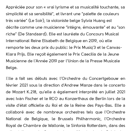
Appréciée pour son « vrai lyrisme et sa musicalité touchante, sa
simplicité et sa sensibilité”, et livrant une “palette de couleurs
très variée” (Le Soir), la violoniste belge Sylvia Huang est
décrite comme une musicienne “intègre, émouvante” et au “son
riche” (De Standaard). Elle est lauréate du Concours Musical
International Reine Elisabeth de Belgique en 2019, où elle
remporte les deux prix du public: le Prix Musiq’3 et le Canvas-
Klara Prijs. Elle reçoit également le Prix Caecilia de la Jeune
Musicienne de l’Année 2019 par l’Union de la Presse Musicale
Belge.
E
lle a fait ses débuts avec l’Orchestre du Concertgebouw en
février 2021 sous la direction d’Andrew Manze dans le concerto
de Mozart K.218, qu’elle a également interprété en juillet 2021
avec Iván Fischer et le RCO au Konzerthaus de Berlin lors de la
visite d’état officielle du Roi et de la Reine des Pays-Bas. Elle a
collaboré avec de nombreux orchestres tels que l’Orchestre
National de Belgique, le Brussels Philharmonic, l’Orchestre
Royal de Chambre de Wallonie, le Sinfonia Rotterdam, dans des