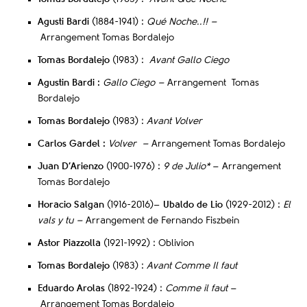
Agusti Bardi
(1884-1941) :
Qué Noche..!! –
Arrangement Tomas Bordalejo
Tomas Bordalejo
(1983) :
Avant Gallo Ciego
Agustin Bardi :
Gallo Ciego –
Arrangement Tomas
Bordalejo
Tomas Bordalejo
(1983) :
Avant Volver
Carlos Gardel :
V
olver –
Arrangement Tomas Bordalejo
Juan D’Arienzo
(1900-1976) :
9 de Julio*
–
Arrangement
Tomas Bordalejo
Horacio Salgan
(
1916-2016)
– Ubaldo de Lio
(
1929-2012) :
El
vals y tu –
Arrangement de Fernando Fiszbein
Astor Piazzolla
(1921-1992) :
Oblivion
Tomas Bordalejo
(1983) :
Avant Comme Il faut
Eduardo Arolas
(1892-1924) :
Comme il faut
–
Arrangement Tomas Bordalejo