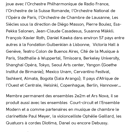
joue avec l’Orchestre Philharmonique de Radio France,
l’Orchestre de la Suisse Romande, l’Orchestre National de
l’Opéra de Paris, l’Orchestre de Chambre de Lausanne, Les
Siècles sous la direction de Diégo Masson, Pierre Boulez, Esa-
Pekka Salonen, Jean-Claude Casadesus, Susanna Mäkkli.
François-Xavier Roth, Daniel Kawka dans environ 57 pays entre
autres à la Fondation Gulbenkian à Lisbonne, Victoria Hall à
Genève, Teatro Colon de Buenos Aires, Cité de la Musique à
Paris, Stadthalle à Wuppertal, Timisoara, Berkeley University,
Shanghai Opéra, Tokyo, Seoul Arts center, Yangon (Goethe
Institut de Birmanie), Mexico Unam, Cervantino Festival,
Tashkent, Almata, Bogota (Sala Arango), 11 pays d’Afrique de
l’Ouest et Centrale, Helsinki, Copenhague, Berlin, Hannover…
Membre permanent des ensembles 2e2m et Ars Nova, il se
produit aussi avec les ensembles Court-circuit et l’Ensemble
Modern et a comme partenaires en musique de chambre le
clarinettiste Paul Meyer, la violoncelliste Ophélie Gaillard, les
Quatuors à cordes Diotima, Danel ou encore Debussy.