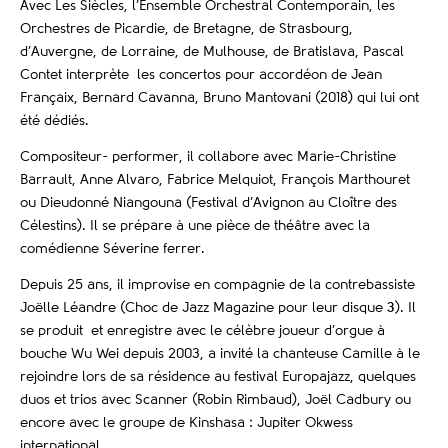
Avec Les Siècles, l’Ensemble Orchestral Contemporain, les
Orchestres de Picardie, de Bretagne, de Strasbourg,
d’Auvergne, de Lorraine, de Mulhouse, de Bratislava, Pascal
Contet interprète les concertos pour accordéon de Jean
Françaix, Bernard Cavanna, Bruno Mantovani (2018) qui lui ont
été dédiés.
Compositeur- performer, il collabore avec Marie-Christine
Barrault, Anne Alvaro, Fabrice Melquiot, François Marthouret
ou Dieudonné Niangouna (Festival d’Avignon au Cloître des
Célestins). Il se prépare à une pièce de théâtre avec la
comédienne Séverine ferrer.
Depuis 25 ans, il improvise en compagnie de la contrebassiste
Joëlle Léandre (Choc de Jazz Magazine pour leur disque
3
). Il
se produit et enregistre avec le célèbre joueur d’orgue à
bouche Wu Wei depuis 2003, a invité la chanteuse Camille à le
rejoindre lors de sa résidence au festival Europajazz, quelques
duos et trios avec Scanner (Robin Rimbaud), Joël Cadbury ou
encore avec le groupe de Kinshasa : Jupiter Okwess
international.