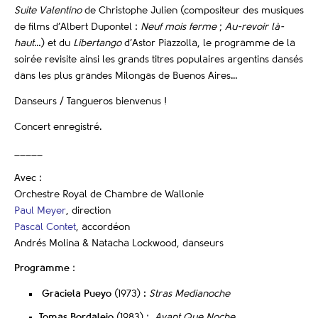
Suite Valentino
de Christophe Julien (compositeur des musiques
de films d’Albert Dupontel :
Neuf mois ferme
;
Au-revoir là-
haut
…) et du
Libertango
d’Astor Piazzolla, le programme de la
soirée revisite ainsi les grands titres populaires argentins dansés
dans les plus grandes Milongas de Buenos Aires…
Danseurs / Tangueros bienvenus !
Concert enregistré.
_____
Avec :
Orchestre Royal de Chambre de Wallonie
Paul Meyer
, direction
Pascal Contet
, accordéon
Andrés Molina & Natacha Lockwood, danseurs
Programme
:
Graciela Pueyo
(1973)
:
Stras Medianoche
Tomas Bordalejo
(1983) :
Avant Que Noche