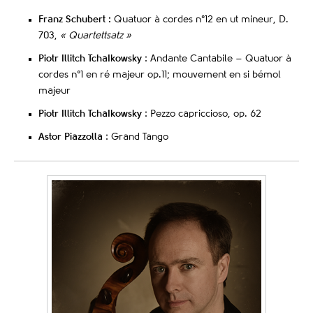
Franz Schubert :
Quatuor à cordes n°12 en ut mineur, D.
703,
«
Quartettsatz »
Piotr Illitch TchaIkowsky
: Andante Cantabile – Quatuor à
cordes n°1 en ré majeur op.11; mouvement en si bémol
majeur
Piotr Illitch TchaIkowsky
: Pezzo capriccioso, op. 62
Astor Piazzolla
: Grand Tango