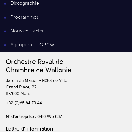
Discographie
Programmes
Nous contacter
A propos de l’ORCW
O
rchestre
R
oyal de
C
hambre de
W
allonie
Jardin du Maïeur - Hôtel de Ville
Grand Place, 22
B-7000
Mons
+32 (0)65 84 70 44
N° d’entreprise
: 0410 995 037
Lettre d'information