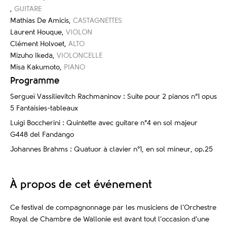
,
GUITARE
Mathias De Amicis
,
CASTAGNETTES
Laurent Houque
,
VIOLON
Clément Holvoet
,
ALTO
Mizuho Ikeda
,
VIOLONCELLE
Misa Kakumoto
,
PIANO
Programme
Sergueï Vassilievitch Rachmaninov : Suite pour 2 pianos n°1 opus
5 Fantaisies-tableaux
Luigi Boccherini : Quintette avec guitare n°4 en sol majeur
G448 del Fandango
Johannes Brahms : Quatuor à clavier n°1, en sol mineur, op.25
À propos de cet événement
Ce festival de compagnonnage par les musiciens de l’Orchestre
Royal de Chambre de Wallonie est avant tout l’occasion d’une