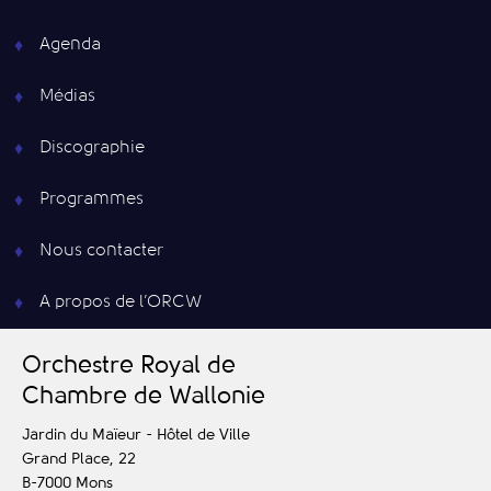
Agenda
Médias
Discographie
Programmes
Nous contacter
A propos de l’ORCW
O
rchestre
R
oyal de
C
hambre de
W
allonie
Jardin du Maïeur - Hôtel de Ville
Grand Place, 22
B-7000
Mons