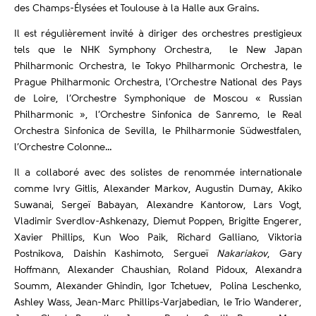
des Champs-Élysées et Toulouse à la Halle aux Grains.
Il est régulièrement invité à diriger des orchestres prestigieux
tels que le NHK Symphony Orchestra, le New Japan
Philharmonic Orchestra, le Tokyo Philharmonic Orchestra, le
Prague Philharmonic Orchestra, l’Orchestre National des Pays
de Loire, l’Orchestre Symphonique de Moscou « Russian
Philharmonic », l’Orchestre Sinfonica de Sanremo, le Real
Orchestra Sinfonica de Sevilla, le Philharmonie Südwestfalen,
l’Orchestre Colonne…
Il a collaboré avec des solistes de renommée internationale
comme Ivry Gitlis, Alexander Markov, Augustin Dumay, Akiko
Suwanai, Sergeï Babayan, Alexandre Kantorow, Lars Vogt,
Vladimir Sverdlov-Ashkenazy, Diemut Poppen, Brigitte Engerer,
Xavier Phillips, Kun Woo Paik, Richard Galliano, Viktoria
Postnikova, Daishin Kashimoto, Sergueï
Nakariakov
, Gary
Hoffmann, Alexander Chaushian, Roland Pidoux, Alexandra
Soumm, Alexander Ghindin, Igor Tchetuev, Polina Leschenko,
Ashley Wass, Jean-Marc Phillips-Varjabedian, le Trio Wanderer,