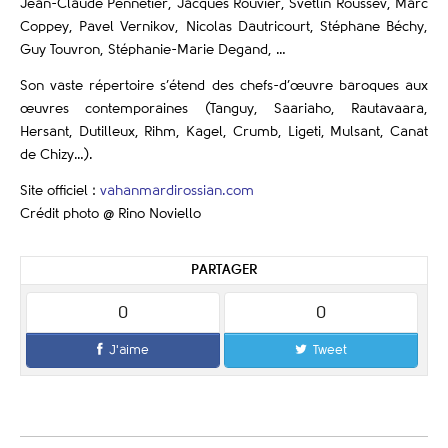
Jean-Claude Pennetier, Jacques Rouvier, Svetlin Roussev, Marc
Coppey, Pavel Vernikov, Nicolas Dautricourt, Stéphane Béchy,
Guy Touvron, Stéphanie-Marie Degand, …
Son vaste répertoire s’étend des chefs-d’œuvre baroques aux
œuvres contemporaines (Tanguy, Saariaho, Rautavaara,
Hersant, Dutilleux, Rihm, Kagel, Crumb, Ligeti, Mulsant, Canat
de Chizy…).
Site officiel :
vahanmardirossian.com
Crédit photo @ Rino Noviello
PARTAGER
0
0
J'aime
Tweet