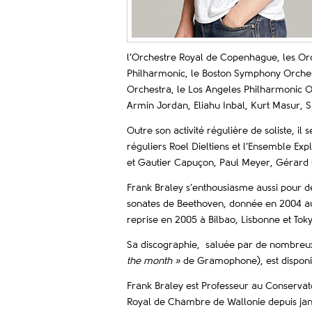
l’Orchestre Royal de Copenhague, les Orch
Philharmonic, le Boston Symphony Orches
Orchestra, le Los Angeles Philharmonic O
Armin Jordan, Eliahu Inbal, Kurt Masur, S
Outre son activité régulière de soliste, i
réguliers Roel Dieltiens et l’Ensemble E
et Gautier Capuçon, Paul Meyer, Gérard 
Frank Braley s’enthousiasme aussi pour de
sonates de Beethoven, donnée en 2004 au f
reprise en 2005 à Bilbao, Lisbonne et Tok
Sa discographie, saluée par de nombreux
the month »
de Gramophone), est dispon
Frank Braley est Professeur au Conservato
Royal de Chambre de Wallonie depuis jan