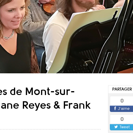
es de Mont-sur-
PARTAGER
0
iane Reyes & Frank
J'aime
0
Tweet