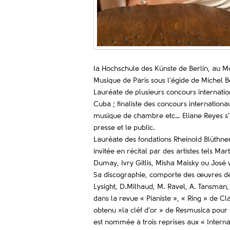
la Hochschule des Künste de Berlin, au M
Musique de Paris sous l’égide de Michel Bé
Lauréate de plusieurs concours internation
Cuba ; finaliste des concours internatio
musique de chambre etc… Eliane Reyes s’ad
presse et le public.
Lauréate des fondations Rheinold Blüthner,
invitée en récital par des artistes tels M
Dumay, Ivry Gitlis, Misha Maisky ou José
Sa discographie, comporte des œuvres de 
Lysight, D.Milhaud, M. Ravel, A. Tansman
dans la revue « Pianiste », « Ring » de Cla
obtenu »la cléf d’or » de Resmusica pour
est nommée à trois reprises aux « Interna