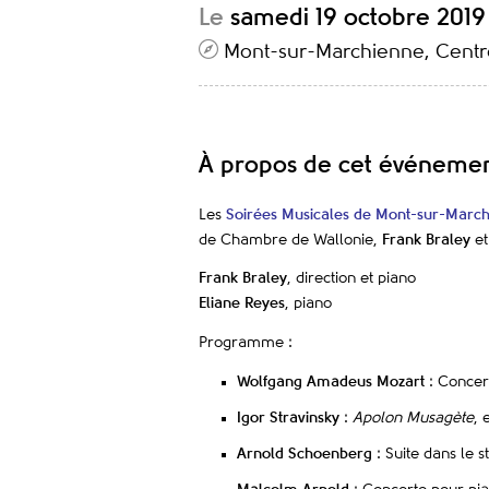
Le
samedi 19 octobre 2019
Mont-sur-Marchienne, Centre
À propos de cet événeme
Les
Soirées Musicales de Mont-sur-Marc
de Chambre de Wallonie,
Frank Braley
e
Frank Braley
, direction et piano
Eliane Reyes
, piano
Programme :
Wolfgang Amadeus Mozart
: Concert
Igor Stravinsky
:
Apolon Musagète
, 
Arnold Schoenberg
: Suite dans le s