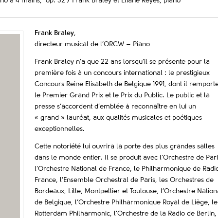
no à 4 mains, op. 32 / Frank Braley et Eliane Reyes, piano
Frank Braley
,
directeur musical de l’ORCW – Piano
Frank Braley n’a que 22 ans lorsqu’il se présente pour la
première fois à un concours international : le prestigieux
Concours Reine Elisabeth de Belgique 1991, dont il remport
le Premier Grand Prix et le Prix du Public. Le public et la
presse s’accordent d’emblée à reconnaître en lui un
« grand » lauréat, aux qualités musicales et poétiques
exceptionnelles.
Cette notoriété lui ouvrira la porte des plus grandes salles
dans le monde entier. Il se produit avec l’Orchestre de Pari
l’Orchestre National de France, le Philharmonique de Radi
France, l’Ensemble Orchestral de Paris, les Orchestres de
Bordeaux, Lille, Montpellier et Toulouse, l’Orchestre Nation
de Belgique, l’Orchestre Philharmonique Royal de Liège, le
Rotterdam Philharmonic, l’Orchestre de la Radio de Berlin,