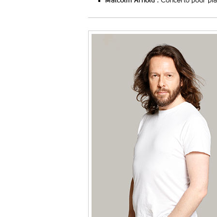
Malcolm Arnold
: Concerto pour pia