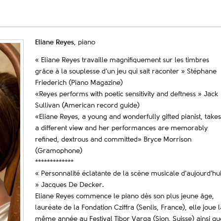
Eliane Reyes
, piano
« Eliane Reyes travaille magnifiquement sur les timbres
grâce à la souplesse d’un jeu qui sait raconter » Stéphane
Friederich (Piano Magazine)
«Reyes performs with poetic sensitivity and deftness » Jack
Sullivan (American record guide)
«Eliane Reyes, a young and wonderfully gifted pianist, takes
a different view and her performances are memorably
refined, dextrous and committed» Bryce Morrison
(Gramophone)
*************
« Personnalité éclatante de la scène musicale d’aujourd’hu
» Jacques De Decker.
Eliane Reyes commence le piano dès son plus jeune âge,
lauréate de la Fondation Cziffra (Senlis, France), elle joue l
même année au Festival Tibor Varga (Sion, Suisse) ainsi qu