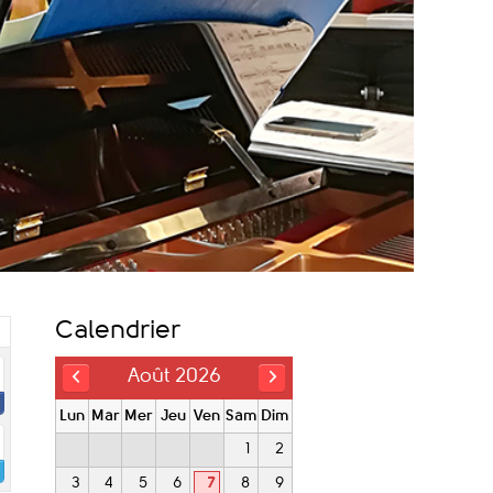
Calendrier
Août 2026
Lun
Mar
Mer
Jeu
Ven
Sam
Dim
1
2
3
4
5
6
7
8
9