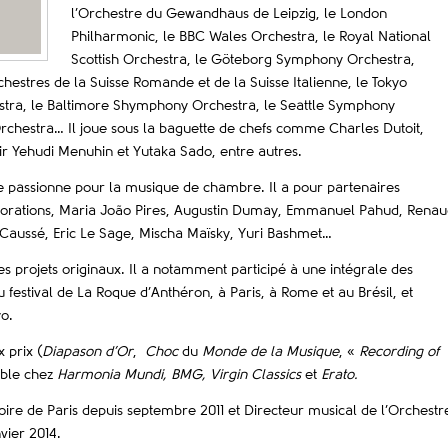
l’Orchestre du Gewandhaus de Leipzig, le London
Philharmonic, le BBC Wales Orchestra, le Royal National
Scottish Orchestra, le Göteborg Symphony Orchestra,
estres de la Suisse Romande et de la Suisse Italienne, le Tokyo
tra, le Baltimore Shymphony Orchestra, le Seattle Symphony
rchestra… Il joue sous la baguette de chefs comme Charles Dutoit,
ir Yehudi Menuhin et Yutaka Sado, entre autres.
l se passionne pour la musique de chambre. Il a pour partenaires
xplorations, Maria João Pires, Augustin Dumay, Emmanuel Pahud, Rena
Caussé, Eric Le Sage, Mischa Maïsky, Yuri Bashmet…
s projets originaux. Il a notamment participé à une intégrale des
estival de La Roque d’Anthéron, à Paris, à Rome et au Brésil, et
yo.
 prix (
Diapason d’Or
,
Choc
du
Monde de la Musique
, «
Recording of
ible chez
Harmonia Mundi, BMG, Virgin Classics
et
Erato.
ire de Paris depuis septembre 2011 et Directeur musical de l’Orchestr
vier 2014.