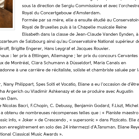
sous la direction de Sergiu Commissiona et avec l’orchestr
Royal du Concertgebouw d’Amsterdam.
Formée par sa mère, elle a ensuite étudié au Conservatoir
Royal de Bruxelles puis à la Chapelle musicale Reine
Elisabeth dans la classe de Jean-Claude Vanden Eynden, à
ozarteum de Salzbourg ainsi qu’au Conservatoire National supérieur d
roff, Brigitte Engerer, Hans Leygraf et Jacques Rouvier.
aux : 1er prix à Ettlingen, Allemagne ; 1er prix du concours Cervantes
naux de Montréal, Clara Schumann à Düsseldorf, Maria Canals en
onne à une carrière de récitaliste, soliste et chambriste saluée par l
 Nany Philippart, Spes Solti et Vocatio, Eliane a eu l’occasion de d’être
artha Argerich ou Vladimir Ashkenazy et de se produire avec Augustin
 van Dam.
Nicolas Bacri, F.Chopin, C. Debussy, Benjamin Godard, F.Liszt, Michel
, a obtenu de nombreuses récompenses telles que : « Pianiste maestro
ssic info, « Joker » de Crescendo , « supersonic » dans Pizzicato. Elle 
 son enregistrement en solo des 24 intermezzi d’A.Tansman. Eliane Rey
tional Classical Music Awards ».