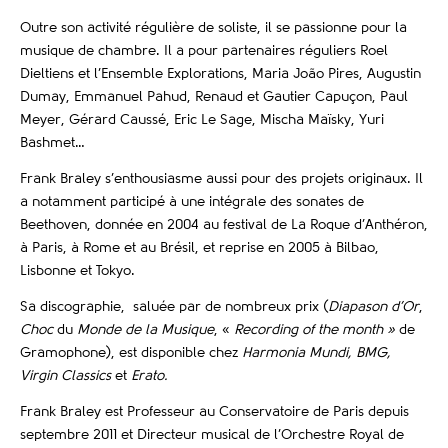
Outre son activité régulière de soliste, il se passionne pour la
musique de chambre. Il a pour partenaires réguliers Roel
Dieltiens et l’Ensemble Explorations, Maria João Pires, Augustin
Dumay, Emmanuel Pahud, Renaud et Gautier Capuçon, Paul
Meyer, Gérard Caussé, Eric Le Sage, Mischa Maïsky, Yuri
Bashmet…
Frank Braley s’enthousiasme aussi pour des projets originaux. Il
a notamment participé à une intégrale des sonates de
Beethoven, donnée en 2004 au festival de La Roque d’Anthéron,
à Paris, à Rome et au Brésil, et reprise en 2005 à Bilbao,
Lisbonne et Tokyo.
Sa discographie, saluée par de nombreux prix (
Diapason d’Or
,
Choc
du
Monde de la Musique
, «
Recording of the month »
de
Gramophone), est disponible chez
Harmonia Mundi, BMG,
Virgin Classics
et
Erato.
Frank Braley est Professeur au Conservatoire de Paris depuis
septembre 2011 et Directeur musical de l’Orchestre Royal de