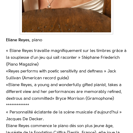
Eliane Reyes
, piano
« Eliane Reyes travaille magnifiquement sur les timbres grâce à
la souplesse d’un jeu qui sait raconter » Stéphane Friederich
(Piano Magazine)
«Reyes performs with poetic sensitivity and deftness » Jack
Sullivan (American record guide)
«Eliane Reyes, a young and wonderfully gifted pianist, takes a
different view and her performances are memorably refined,
dextrous and committed» Bryce Morrison (Gramophone)
*************
« Personnalité éclatante de la scène musicale d’aujourd’hui »
Jacques De Decker.
Eliane Reyes commence le piano dès son plus jeune âge,
lauréate de la Fondation Cziffra (Senlis, France), elle joue la