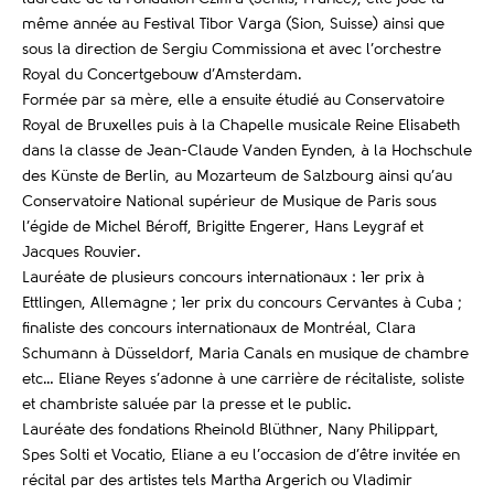
même année au Festival Tibor Varga (Sion, Suisse) ainsi que
sous la direction de Sergiu Commissiona et avec l’orchestre
Royal du Concertgebouw d’Amsterdam.
Formée par sa mère, elle a ensuite étudié au Conservatoire
Royal de Bruxelles puis à la Chapelle musicale Reine Elisabeth
dans la classe de Jean-Claude Vanden Eynden, à la Hochschule
des Künste de Berlin, au Mozarteum de Salzbourg ainsi qu’au
Conservatoire National supérieur de Musique de Paris sous
l’égide de Michel Béroff, Brigitte Engerer, Hans Leygraf et
Jacques Rouvier.
Lauréate de plusieurs concours internationaux : 1er prix à
Ettlingen, Allemagne ; 1er prix du concours Cervantes à Cuba ;
finaliste des concours internationaux de Montréal, Clara
Schumann à Düsseldorf, Maria Canals en musique de chambre
etc… Eliane Reyes s’adonne à une carrière de récitaliste, soliste
et chambriste saluée par la presse et le public.
Lauréate des fondations Rheinold Blüthner, Nany Philippart,
Spes Solti et Vocatio, Eliane a eu l’occasion de d’être invitée en
récital par des artistes tels Martha Argerich ou Vladimir