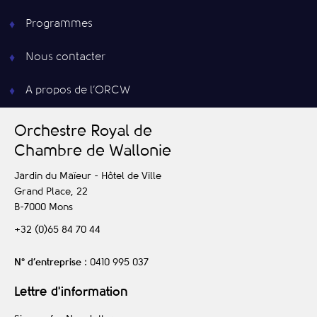
Programmes
Nous contacter
A propos de l’ORCW
O
rchestre
R
oyal de
C
hambre de
W
allonie
Jardin du Maïeur - Hôtel de Ville
Grand Place, 22
B-7000
Mons
+32 (0)65 84 70 44
N° d’entreprise
: 0410 995 037
Lettre d'information