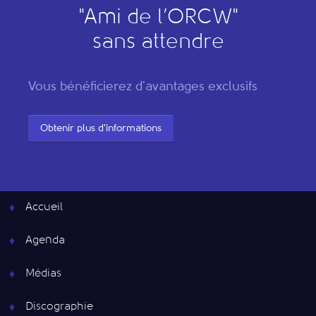
"
A
mi de l’
O
RCW"
sans attendre
Vous bénéficierez d'avantages exclusifs
Obtenir plus d'informations
Accueil
Agenda
Médias
Discographie