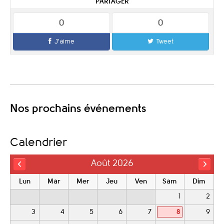
PARTAGER
0
0
J'aime
Tweet
Nos prochains événements
Calendrier
Août 2026
Lun
Mar
Mer
Jeu
Ven
Sam
Dim
1
2
3
4
5
6
7
8
9