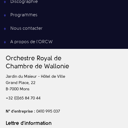
Discographie
Programmes
Nous contacter
A propos de l’ORCW
O
rchestre
R
oyal de
C
hambre de
W
allonie
Jardin du Maïeur - Hôtel de Ville
Grand Place, 22
B-7000
Mons
+32 (0)65 84 70 44
N° d’entreprise
: 0410 995 037
Lettre d'information