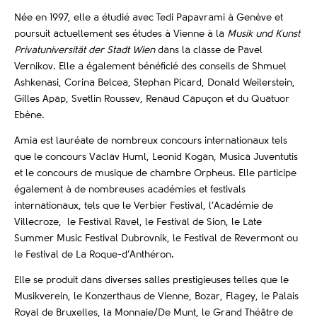
Née en 1997, elle a étudié avec Tedi Papavrami à Genève et
poursuit actuellement ses études à Vienne à la
Musik und Kunst
Privatuniversität der Stadt Wien
dans la classe de Pavel
Vernikov. Elle a également bénéficié des conseils de Shmuel
Ashkenasi, Corina Belcea, Stephan Picard, Donald Weilerstein,
Gilles Apap, Svetlin Roussev, Renaud Capuçon et du Quatuor
Ebène.
Amia est lauréate de nombreux concours internationaux tels
que le concours Vaclav Huml, Leonid Kogan, Musica Juventutis
et le concours de musique de chambre Orpheus. Elle participe
également à de nombreuses académies et festivals
internationaux, tels que le Verbier Festival, l’Académie de
Villecroze,
le Festival Ravel, le Festival de Sion, le Late
Summer Music Festival Dubrovnik, le Festival de Revermont ou
le Festival de La Roque-d’Anthéron.
Elle se produit dans diverses salles prestigieuses telles que le
Musikverein, le Konzerthaus de Vienne, Bozar, Flagey, le Palais
Royal de Bruxelles, la Monnaie/De Munt, le Grand Théâtre de