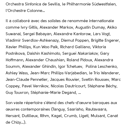
Orchestra Sinfonica de Sevilla, le Philharmonie Südwestfalen,
l’Orchestre Colonne…
Il a collaboré avec des solistes de renommée internationale
comme Ivry Gitlis, Alexander Markov, Augustin Dumay, Akiko
Suwanai, Sergeï Babayan, Alexandre Kantorow, Lars Vogt,
Vladimir Sverdlov-Ashkenazy, Diemut Poppen, Brigitte Engerer,
Xavier Phillips, Kun Woo Paik, Richard Galliano, Viktoria
Postnikova, Daishin Kashimoto, Sergueï
Nakariakov
, Gary
Hoffmann, Alexander Chaushian, Roland Pidoux, Alexandra
Soumm, Alexander Ghindin, Igor Tchetuev, Polina Leschenko,
Ashley Wass, Jean-Marc Phillips-Varjabedian, le Trio Wanderer,
Jean-Claude Pennetier, Jacques Rouvier, Svetlin Roussev, Marc
Coppey, Pavel Vernikov, Nicolas Dautricourt, Stéphane Béchy,
Guy Touvron, Stéphanie-Marie Degand, …
Son vaste répertoire s’étend des chefs-d’œuvre baroques aux
œuvres contemporaines (Tanguy, Saariaho, Rautavaara,
Hersant, Dutilleux, Rihm, Kagel, Crumb, Ligeti, Mulsant, Canat
de Chizy…).