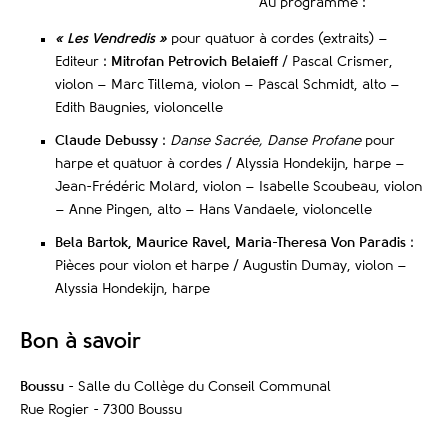
Au programme :
« Les Vendredis »
pour quatuor à cordes (extraits) –
Editeur :
Mitrofan Petrovich Belaieff
/ Pascal Crismer,
violon – Marc Tillema, violon – Pascal Schmidt, alto –
Edith Baugnies, violoncelle
Claude Debussy
:
Danse Sacrée, Danse Profane
pour
harpe et quatuor à cordes / Alyssia Hondekijn, harpe –
Jean-Frédéric Molard, violon – Isabelle Scoubeau, violon
– Anne Pingen, alto – Hans Vandaele, violoncelle
Bela Bartok, Maurice Ravel, Maria-Theresa Von Paradis
:
Pièces pour violon et harpe / Augustin Dumay, violon –
Alyssia Hondekijn, harpe
Bon à savoir
Boussu
- Salle du Collège du Conseil Communal
Rue Rogier - 7300 Boussu