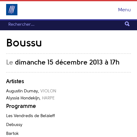
Menu
Boussu
Le
dimanche 15 décembre 2013 à 17h
Artistes
Augustin Dumay
,
VIOLON
Alyssia Hondekijn
,
HARPE
Programme
Les Vendredis de Belaieff
Debussy
Bartok