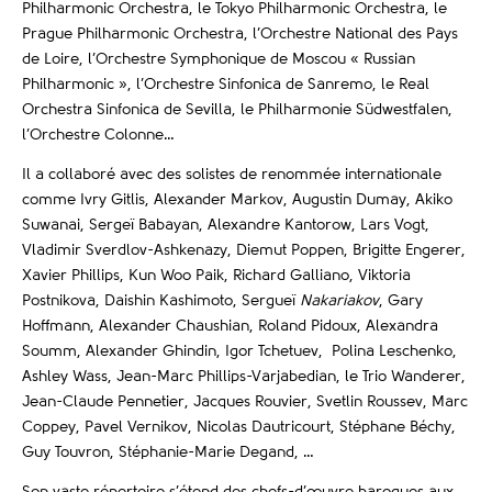
Philharmonic Orchestra, le Tokyo Philharmonic Orchestra, le
Prague Philharmonic Orchestra, l’Orchestre National des Pays
de Loire, l’Orchestre Symphonique de Moscou « Russian
Philharmonic », l’Orchestre Sinfonica de Sanremo, le Real
Orchestra Sinfonica de Sevilla, le Philharmonie Südwestfalen,
l’Orchestre Colonne…
Il a collaboré avec des solistes de renommée internationale
comme Ivry Gitlis, Alexander Markov, Augustin Dumay, Akiko
Suwanai, Sergeï Babayan, Alexandre Kantorow, Lars Vogt,
Vladimir Sverdlov-Ashkenazy, Diemut Poppen, Brigitte Engerer,
Xavier Phillips, Kun Woo Paik, Richard Galliano, Viktoria
Postnikova, Daishin Kashimoto, Sergueï
Nakariakov
, Gary
Hoffmann, Alexander Chaushian, Roland Pidoux, Alexandra
Soumm, Alexander Ghindin, Igor Tchetuev, Polina Leschenko,
Ashley Wass, Jean-Marc Phillips-Varjabedian, le Trio Wanderer,
Jean-Claude Pennetier, Jacques Rouvier, Svetlin Roussev, Marc
Coppey, Pavel Vernikov, Nicolas Dautricourt, Stéphane Béchy,
Guy Touvron, Stéphanie-Marie Degand, …
Son vaste répertoire s’étend des chefs-d’œuvre baroques aux