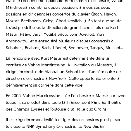
Pianiste reconnu internationalement et chef d’orchestre, Vahan
Mardirossian combine depuis plusieurs années ses deux
passions en dirigeant les concertos du clavier (Bach, Haydn,
Mozart, Beethoven, Grieg, Chostakovitch…). En tant que soliste,
il s’est produit sous la direction de grands chefs tels que Kurt
Masur, Paavo Järvi, Yutaka Sado, John Axelrod, Yuri
Ahronovith… et a enregistré plusieurs disques consacrés à
Schubert, Brahms, Bach, Händel, Beethoven, Tanguy, Mulsant…
La rencontre avec Kurt Masur est déterminante dans la
carrière de Vahan Mardirossian. A l’invitation du Maestro, il
dirige l’orchestre de Manhattan School lors d’un séminaire de
direction d’orchestre à New York. Cette opportunité orientera
définitivement sa carrière dans cette voie.
En 2005, Vahan Mardirossian crée l’orchestre « Maestria » avec
lequel il se produit dans toute la France, dont Paris au Théâtre
des Champs-Élysées et Toulouse à la Halle aux Grains.
Il est régulièrement invité à diriger des orchestres prestigieux
tels que le NHK Symphony Orchestra, le New Japan