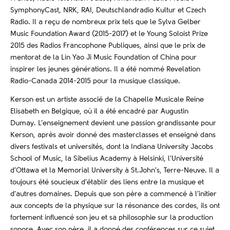
SymphonyCast, NRK, RAI, Deutschlandradio Kultur et Czech
Radio. Il a reçu de nombreux prix tels que le Sylva Gelber
Music Foundation Award (2015-2017) et le Young Soloist Prize
2015 des Radios Francophone Publiques, ainsi que le prix de
mentorat de la Lin Yao Ji Music Foundation of China pour
inspirer les jeunes générations. Il a été nommé Revelation
Radio-Canada 2014-2015 pour la musique classique.
Kerson est un artiste associé de la Chapelle Musicale Reine
Elisabeth en Belgique, où il a été encadré par Augustin
Dumay. L’enseignement devient une passion grandissante pour
Kerson, après avoir donné des masterclasses et enseigné dans
divers festivals et universités, dont la Indiana University Jacobs
School of Music, la Sibelius Academy à Helsinki, l’Université
d’Ottawa et la Memorial University à St.John’s, Terre-Neuve. Il a
toujours été soucieux d’établir des liens entre la musique et
d’autres domaines. Depuis que son père a commencé à l’initier
aux concepts de la physique sur la résonance des cordes, ils ont
fortement influencé son jeu et sa philosophie sur la production
sonore. Avec son père, il a donné des conférences sur ce sujet