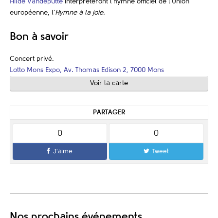
Hilde Vandeputte
interpréteront l’hymne officiel de l’Union
européenne, l’
Hymne à la joie.
Bon à savoir
Concert privé.
Lotto Mons Expo, Av. Thomas Edison 2, 7000 Mons
Voir la carte
PARTAGER
0
0
J'aime
Tweet
Nos prochains événements