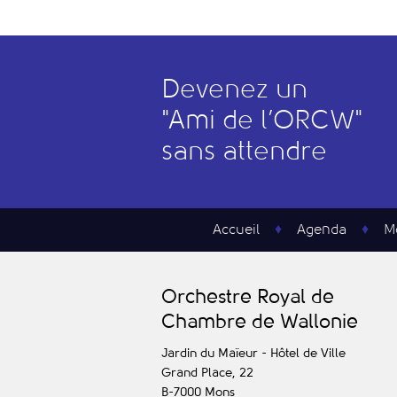
Devenez un
"
A
mi de l’
O
RCW"
sans attendre
Accueil
Agenda
M
O
rchestre
R
oyal de
C
hambre de
W
allonie
Jardin du Maïeur - Hôtel de Ville
Grand Place, 22
B-7000
Mons