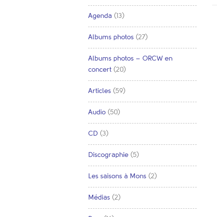
Agenda
(13)
Albums photos
(27)
Albums photos – ORCW en
concert
(20)
Articles
(59)
Audio
(50)
CD
(3)
Discographie
(5)
Les saisons à Mons
(2)
Médias
(2)