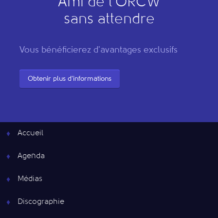
"
A
mi de l’
O
RCW"
sans attendre
Vous bénéficierez d'avantages exclusifs
Obtenir plus d'informations
Accueil
Agenda
Médias
Discographie