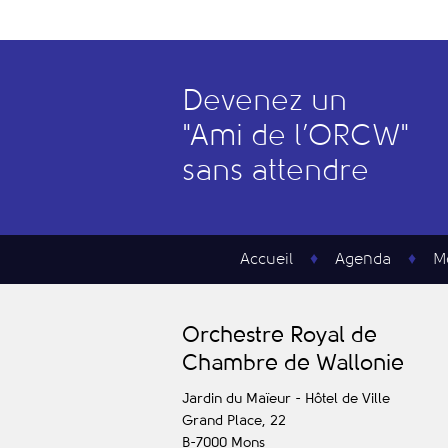
Devenez un
"
A
mi de l’
O
RCW"
sans attendre
Accueil
Agenda
M
O
rchestre
R
oyal de
C
hambre de
W
allonie
Jardin du Maïeur - Hôtel de Ville
Grand Place, 22
B-7000
Mons