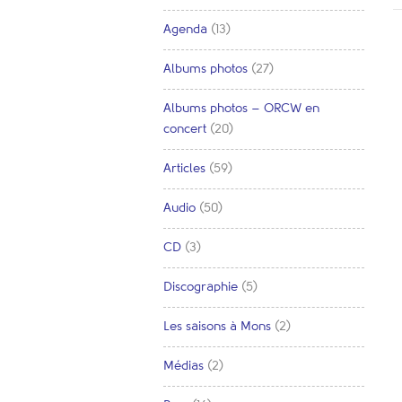
Agenda
(13)
Albums photos
(27)
Albums photos – ORCW en
concert
(20)
Articles
(59)
Audio
(50)
CD
(3)
Discographie
(5)
Les saisons à Mons
(2)
Médias
(2)