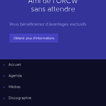
"
A
mi de l’
O
RCW"
sans attendre
Vous bénéficierez d'avantages exclusifs
Obtenir plus d'informations
Accueil
Agenda
Médias
Discographie