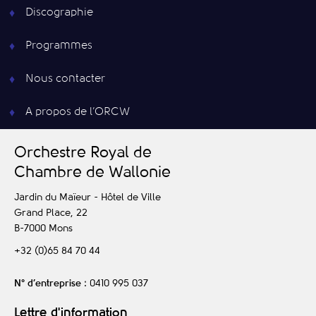
Discographie
Programmes
Nous contacter
A propos de l’ORCW
O
rchestre
R
oyal de
C
hambre de
W
allonie
Jardin du Maïeur - Hôtel de Ville
Grand Place, 22
B-7000
Mons
+32 (0)65 84 70 44
N° d’entreprise
: 0410 995 037
Lettre d'information