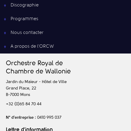
Discographie
Programmes
Nous contacter
A propos de l’ORCW
O
rchestre
R
oyal de
C
hambre de
W
allonie
Jardin du Maïeur - Hôtel de Ville
Grand Place, 22
B-7000
Mons
+32 (0)65 84 70 44
N° d’entreprise
: 0410 995 037
Lettre d'information