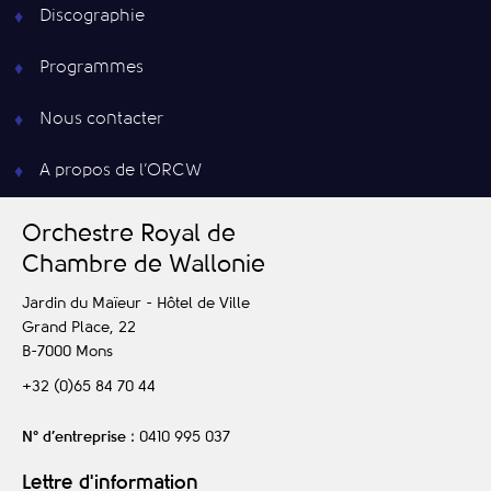
Discographie
Programmes
Nous contacter
A propos de l’ORCW
O
rchestre
R
oyal de
C
hambre de
W
allonie
Jardin du Maïeur - Hôtel de Ville
Grand Place, 22
B-7000
Mons
+32 (0)65 84 70 44
N° d’entreprise
: 0410 995 037
Lettre d'information