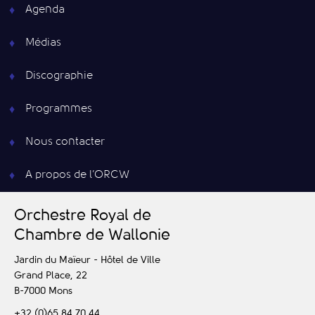
Agenda
Médias
Discographie
Programmes
Nous contacter
A propos de l’ORCW
O
rchestre
R
oyal de
C
hambre de
W
allonie
Jardin du Maïeur - Hôtel de Ville
Grand Place, 22
B-7000
Mons
+32 (0)65 84 70 44